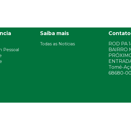
ncia
Saiba mais
Contato
ROD PA 14
Todas as Notícias
BAIRRO 
m Pessoal
PRÓXIMO
e
ENTRADA
ce
Tomé-Açu 
68680-0