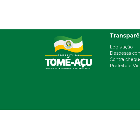
Transparê
Legislação
Despesas co
Contra chequ
Prefeito e Vi