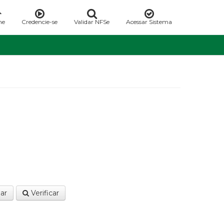
me
Credencie-se
Validar NFSe
Acessar Sistema
ar
Verificar