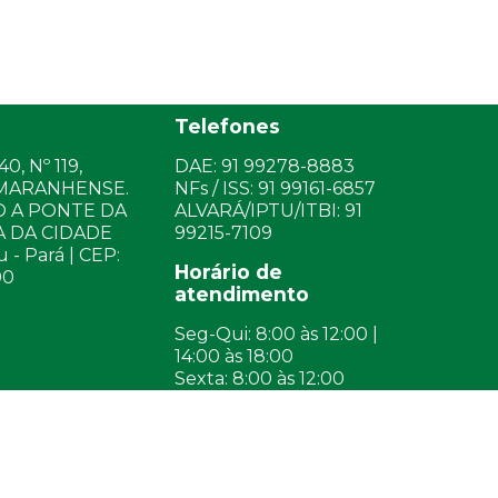
Telefones
0, Nº 119,
DAE: 91 99278-8883
MARANHENSE.
NFs / ISS: 91 99161-6857
 A PONTE DA
ALVARÁ/IPTU/ITBI: 91
 DA CIDADE
99215-7109
- Pará | CEP:
Horário de
00
atendimento
Seg-Qui: 8:00 às 12:00 |
14:00 às 18:00
Sexta: 8:00 às 12:00